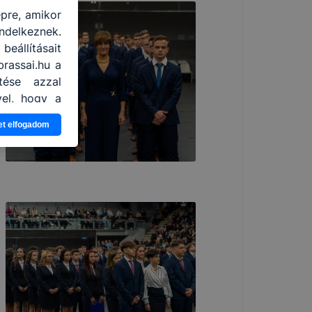
épre, amikor
ndelkeznek.
eállításait
rassai.hu a
tése azzal
vel, hogy a
gtudhatjuk,
et elfogadom
eglátogatja
ikapcsolni a
lításának a
n elfogadja
elmét, hogy
yamatainak
mazásának
nálóink nem
y a honlap a