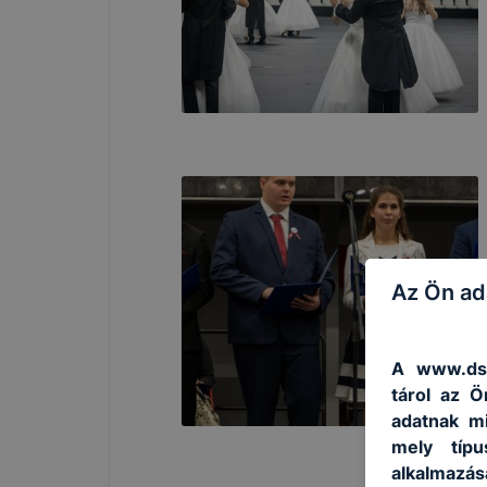
Az Ön ad
A www.dszc
tárol az 
adatnak mi
mely típu
alkalmazásá