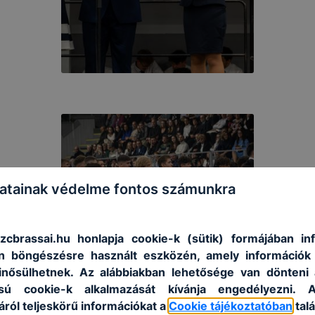
atainak védelme fontos számunkra
brassai.hu honlapja cookie-k (sütik) formájában in
Ön böngészésre használt eszközén, amely információk
nősülhetnek. Az alábbiakban lehetősége van dönteni 
sú cookie-k alkalmazását kívánja engedélyezni. 
ról teljeskörű információkat a
Cookie tájékoztatóban
talá