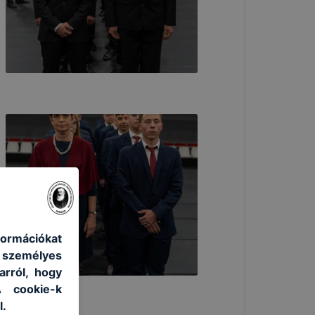
formációkat
 személyes
arról, hogy
A cookie-k
l.