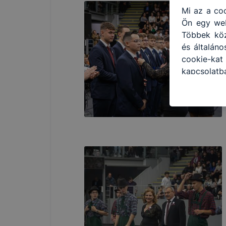
Mi az a coo
Ön egy web
Többek közö
és általán
cookie-ka
kapcsolatb
honlap mel
hogyan bizt
oldalunkat,
cookie-kat
változtatá
a cookie-k
mivel a c
megkönny
megakadály
lesznek kép
tervezettől