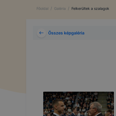
/
/
Főoldal
Galéria
Felkerültek a szalagok
Összes képgaléria