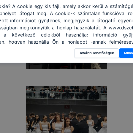
kie? A cookie egy kis fájl, amely akkor kerül a számítóg
helyet látogat meg. A cookie-k számtalan funkcióval re
tt információt gyűjtenek, megjegyzik a látogató egyéni b
osságban megkönnyítik a honlap használatát. A www.dszcb
t a következő célokból használja: információ gyűj
an, hogyan használja Ön a honlapot -annak felmérésé
yik részeit látogatja, vagy használja leginkább, így me
További lehetőségek
Mind
osítsunk Önnek még jobb felhasználói élményt, ha ismét m
 honlap fejlesztése. Hogyan ellenőrizheti és hogyan tudja k
? Minden modern böngésző engedélyezi a cookie-k beál
sát. A legtöbb böngésző alapértelmezettként automatikusa
at, de ezek általában megváltoztathatók. Felhívjuk figy
ookie-k célja honlapunk használhatóságának és fol
ítése vagy lehetővé tétele, a cookie-k alkal
ozása vagy törlése által előfordulhat, hogy felhasz
esek honlapunk funkcióinak teljes körű használatára, vag
 eltérően fog működni böngészőjében.