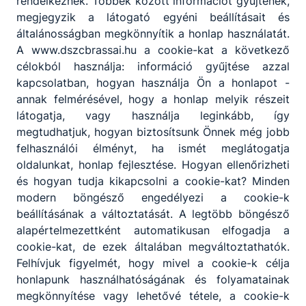
rendelkeznek. Többek között információt gyűjtenek,
megjegyzik a látogató egyéni beállításait és
általánosságban megkönnyítik a honlap használatát.
A www.dszcbrassai.hu a cookie-kat a következő
célokból használja: információ gyűjtése azzal
kapcsolatban, hogyan használja Ön a honlapot -
annak felmérésével, hogy a honlap melyik részeit
látogatja, vagy használja leginkább, így
megtudhatjuk, hogyan biztosítsunk Önnek még jobb
felhasználói élményt, ha ismét meglátogatja
oldalunkat, honlap fejlesztése. Hogyan ellenőrizheti
és hogyan tudja kikapcsolni a cookie-kat? Minden
modern böngésző engedélyezi a cookie-k
beállításának a változtatását. A legtöbb böngésző
alapértelmezettként automatikusan elfogadja a
cookie-kat, de ezek általában megváltoztathatók.
Felhívjuk figyelmét, hogy mivel a cookie-k célja
honlapunk használhatóságának és folyamatainak
megkönnyítése vagy lehetővé tétele, a cookie-k