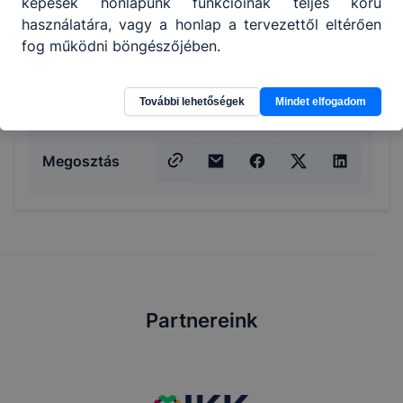
képesek honlapunk funkcióinak teljes körű
használatára, vagy a honlap a tervezettől eltérően
fog működni böngészőjében.
További lehetőségek
Mindet elfogadom
Megosztás
Partnereink