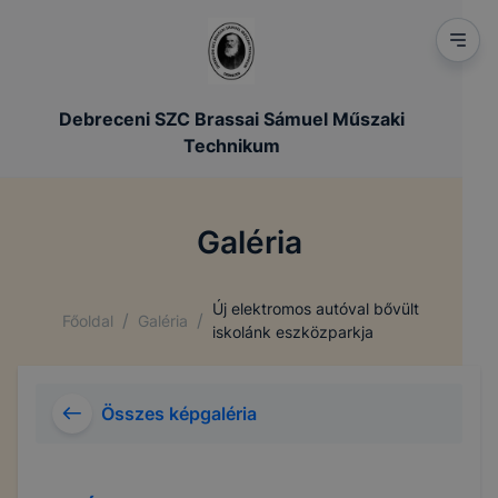
Debreceni SZC Brassai Sámuel Műszaki
Technikum
Galéria
Új elektromos autóval bővült
/
/
Főoldal
Galéria
iskolánk eszközparkja
Összes képgaléria